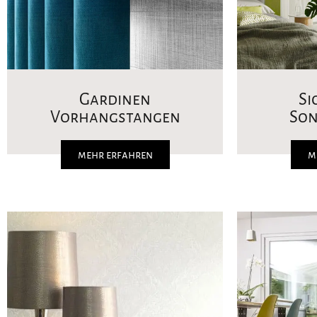
Gardinen
Si
Vorhangstangen
So
mehr erfahren
m